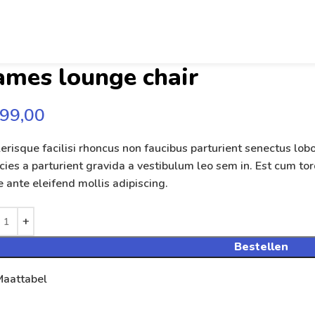
ames lounge chair
99,00
erisque facilisi rhoncus non faucibus parturient senectus lob
icies a parturient gravida a vestibulum leo sem in. Est cum to
e ante eleifend mollis adipiscing.
Bestellen
Maattabel