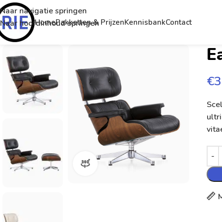
Naar navigatie springen
Home
Pakketten & Prijzen
Kennisbank
Contact
Naar hoofdinhoud springen
E
€
3
Scel
ultr
vita
360 productweergave