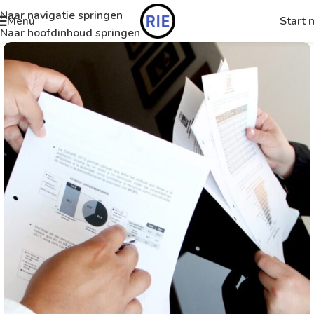
Naar navigatie springen
Start 
Menu
Naar hoofdinhoud springen