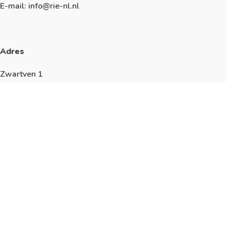
E-mail: info@rie-nl.nl
Adres
Zwartven 1
5527 AN Hapert
Algemeen
KVK: 17228595
We werken volgens de richtlijnen van de
ISO9001
,
ISO14001
,
ISO45001
en
ISO27001