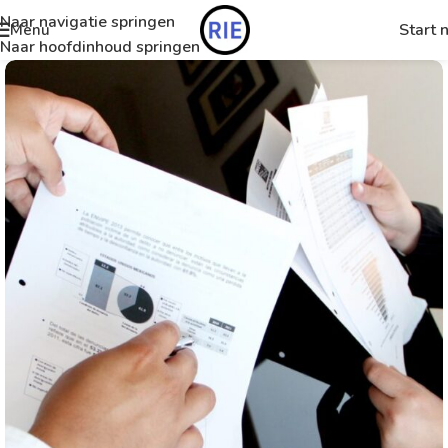
Naar navigatie springen
Start 
Menu
Naar hoofdinhoud springen