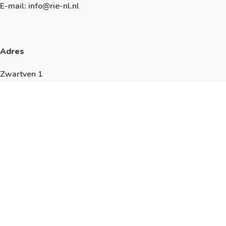
E-mail: info@rie-nl.nl
Adres
Zwartven 1
5527 AN Hapert
Algemeen
KVK: 17228595
We werken volgens de richtlijnen van de
ISO9001
,
ISO14001
,
ISO45001
en
ISO27001