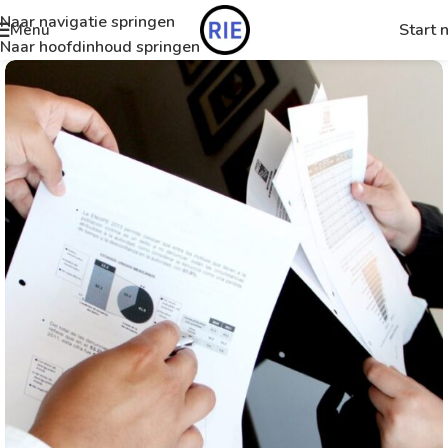
Naar navigatie springen
Start 
Menu
Naar hoofdinhoud springen