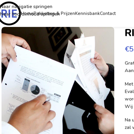
Naar navigatie springen
Home
Pakketten & Prijzen
Kennisbank
Contact
Naar hoofdinhoud springen
R
€
5
Grat
Aan
Met 
Eval
wor
Wij 
Na u
zal