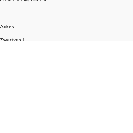
Adres
Zwartven 1
5527 AN Hapert
Algemeen
KVK: 17228595
We werken volgens de richtlijnen van de
ISO9001
,
ISO14001
,
ISO45001
en
ISO27001