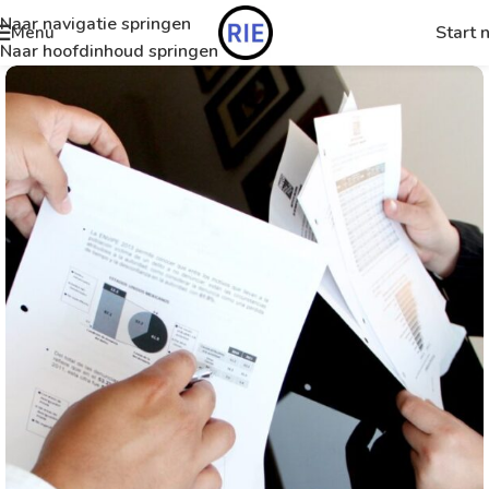
Naar navigatie springen
Start 
Menu
Naar hoofdinhoud springen