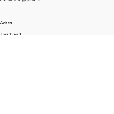
Adres
Zwartven 1
5527 AN Hapert
Algemeen
KVK: 17228595
We werken volgens de richtlijnen van de
ISO9001
,
ISO14001
,
ISO45001
en
ISO27001