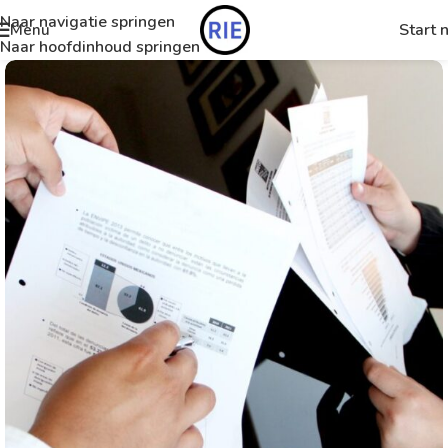
Naar navigatie springen
Start 
Menu
Naar hoofdinhoud springen