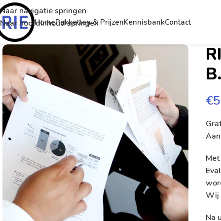
Naar navigatie springen
Home
Pakketten & Prijzen
Kennisbank
Contact
Naar hoofdinhoud springen
R
B
€
5
Grat
Aan
Met 
Eval
wor
Wij 
Na u