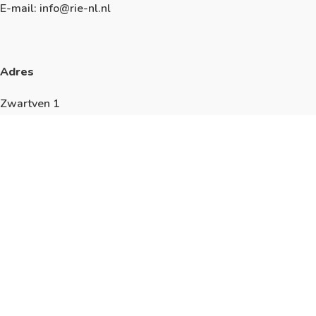
E-mail: info@rie-nl.nl
Adres
Zwartven 1
5527 AN Hapert
Algemeen
KVK: 17228595
We werken volgens de richtlijnen van de
ISO9001
,
ISO14001
,
ISO45001
en
ISO27001