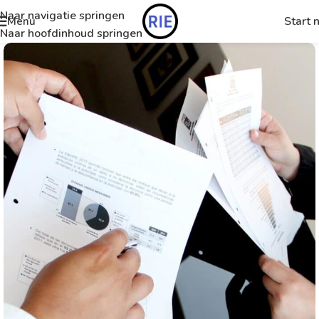
Naar navigatie springen
Start 
Menu
Naar hoofdinhoud springen