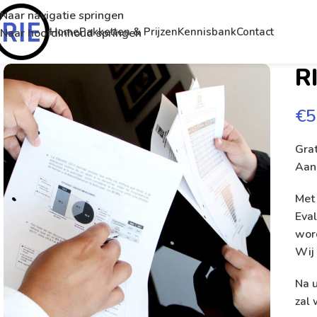
Naar navigatie springen
Home
Pakketten & Prijzen
Kennisbank
Contact
Naar hoofdinhoud springen
R
€
5
Grat
Aan
Met 
Eval
wor
Wij 
Na u
zal