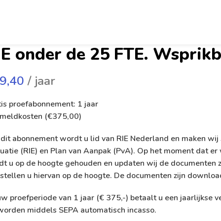
IE onder de 25 FTE. Wsprik
9,40
/ jaar
is proefabonnement: 1 jaar
meldkosten (
€
375,00
)
dit abonnement wordt u lid van RIE Nederland en maken wij 
uatie (RIE) en Plan van Aanpak (PvA). Op het moment dat er 
dt u op de hoogte gehouden en updaten wij de documenten zo
stellen u hiervan op de hoogte. De documenten zijn downloa
w proefperiode van 1 jaar (€ 375,-) betaalt u een jaarlijks
 worden middels SEPA automatisch incasso.