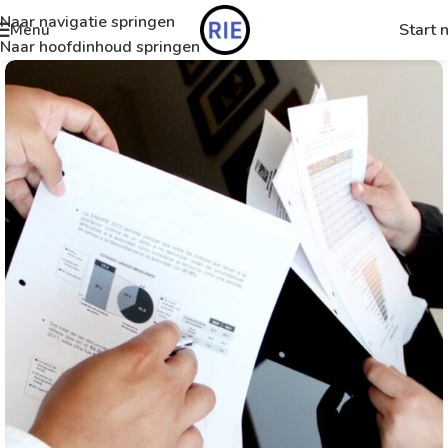
Naar navigatie springen
Start 
Menu
Naar hoofdinhoud springen