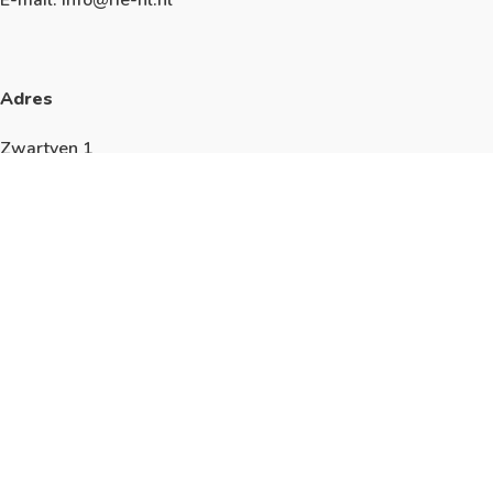
Adres
Zwartven 1
5527 AN Hapert
Algemeen
KVK: 17228595
We werken volgens de richtlijnen van de
ISO9001
,
ISO14001
,
ISO45001
en
ISO27001