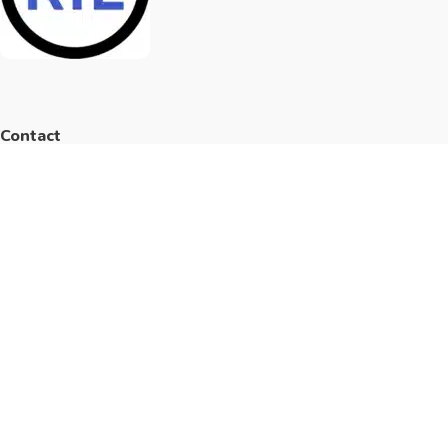
Contact
Telefoon: 0497-385024
E-mail: info@rie-nl.nl
Adres
Zwartven 1
5527 AN Hapert