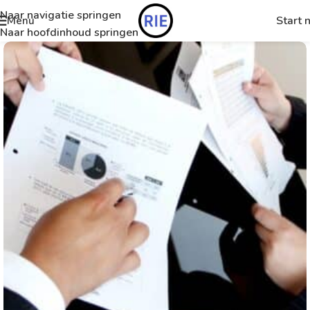
Naar navigatie springen
Start 
Menu
Naar hoofdinhoud springen