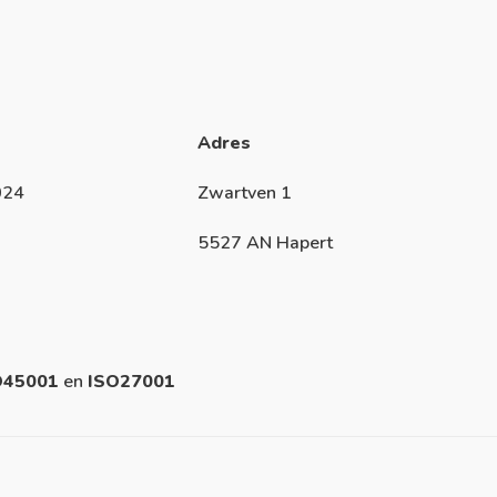
Adres
024
Zwartven 1
5527 AN Hapert
O45001
en
ISO27001