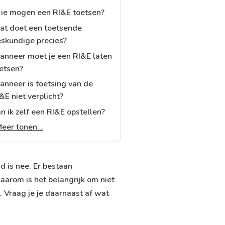
e mogen een RI&E toetsen?
t doet een toetsende
skundige precies?
nneer moet je een RI&E laten
etsen?
nneer is toetsing van de
&E niet verplicht?
n ik zelf een RI&E opstellen?
eer tonen...
d is nee. Er bestaan
aarom is het belangrijk om niet
 Vraag je je daarnaast af
wat