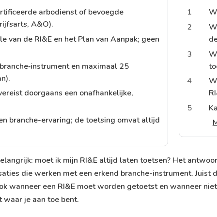
rtificeerde arbodienst of bevoegde
1
Wi
ijfsarts, A&O).
2
Wa
role van de RI&E en het Plan van Aanpak; geen
de
3
Wa
d branche‑instrument en maximaal 25
to
n).
4
Wa
 vereist doorgaans een onafhankelijke,
RI
5
Ka
 en branche-ervaring; de toetsing omvat altijd
M
langrijk: moet ik mijn RI&E altijd laten toetsen? Het antwoor
isaties die werken met een erkend branche-instrument. Juist d
ook
wanneer een RI&E moet worden getoetst
en wanneer niet.
t waar je aan toe bent.