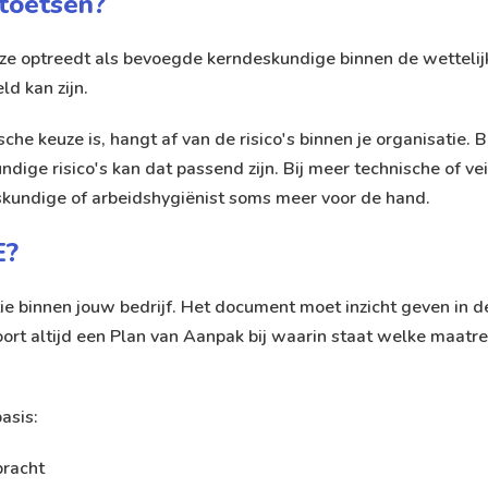
 toetsen?
eze optreedt als bevoegde kerndeskundige binnen de wettelijk
d kan zijn.
che keuze is, hangt af van de risico's binnen je organisatie. B
ige risico's kan dat passend zijn. Bij meer technische of veil
dskundige of arbeidshygiënist soms meer voor de hand.
E?
 binnen jouw bedrijf. Het document moet inzicht geven in de r
rt altijd een Plan van Aanpak bij waarin staat welke maatr
asis:
bracht