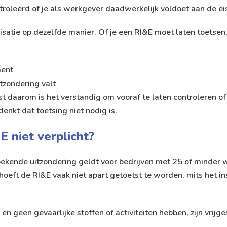
roleerd of je als werkgever daadwerkelijk voldoet aan de e
nisatie op dezelfde manier. Of je een RI&E moet laten toetsen
ment
itzondering valt
ist daarom is het verstandig om vooraf te laten controleren o
denkt dat toetsing niet nodig is.
 niet verplicht?
en bekende uitzondering geldt voor bedrijven met 25 of minde
oeft de RI&E vaak niet apart getoetst te worden, mits het in
 en geen gevaarlijke stoffen of activiteiten hebben, zijn vrij