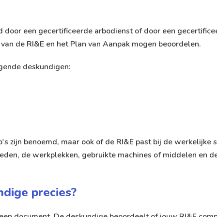
door een gecertificeerde arbodienst of door een gecertifice
d van de RI&E en het Plan van Aanpak mogen beoordelen.
lgende deskundigen:
's zijn benoemd, maar ook of de RI&E past bij de werkelijke s
heden, de werkplekken, gebruikte machines of middelen en de
dige precies?
n een document. De deskundige beoordeelt of jouw RI&E comp