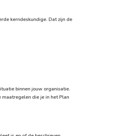
erde kerndeskundige. Dat zijn de
ituatie binnen jouw organisatie.
 maatregelen die je in het Plan
leet is en of de beschreven