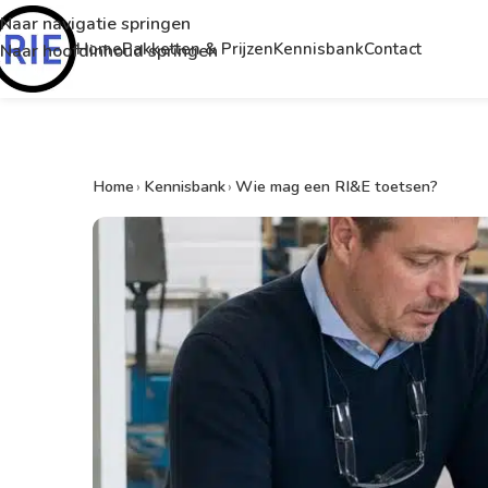
Naar navigatie springen
Home
Pakketten & Prijzen
Kennisbank
Contact
Naar hoofdinhoud springen
Home
›
Kennisbank
›
Wie mag een RI&E toetsen?