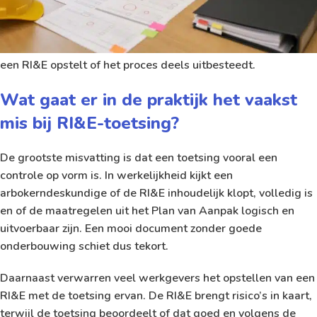
de toetsingseisen voor een RI&E zijn en welke fouten
werkgevers het vaakst maken. Ook krijg je praktische
handvatten om je dossier beter voor te bereiden, of je nu zelf
een RI&E opstelt of het proces deels uitbesteedt.
Wat gaat er in de praktijk het vaakst
mis bij RI&E-toetsing?
De grootste misvatting is dat een toetsing vooral een
controle op vorm is. In werkelijkheid kijkt een
arbokerndeskundige of de RI&E inhoudelijk klopt, volledig is
en of de maatregelen uit het Plan van Aanpak logisch en
uitvoerbaar zijn. Een mooi document zonder goede
onderbouwing schiet dus tekort.
Daarnaast verwarren veel werkgevers het opstellen van een
RI&E met de toetsing ervan. De RI&E brengt risico’s in kaart,
terwijl de toetsing beoordeelt of dat goed en volgens de