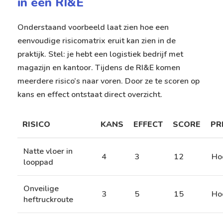
in een RI&E
Onderstaand voorbeeld laat zien hoe een
eenvoudige risicomatrix eruit kan zien in de
praktijk. Stel: je hebt een logistiek bedrijf met
magazijn en kantoor. Tijdens de RI&E komen
meerdere risico’s naar voren. Door ze te scoren op
kans en effect ontstaat direct overzicht.
RISICO
KANS
EFFECT
SCORE
PR
Natte vloer in
4
3
12
Ho
looppad
Onveilige
3
5
15
Ho
heftruckroute