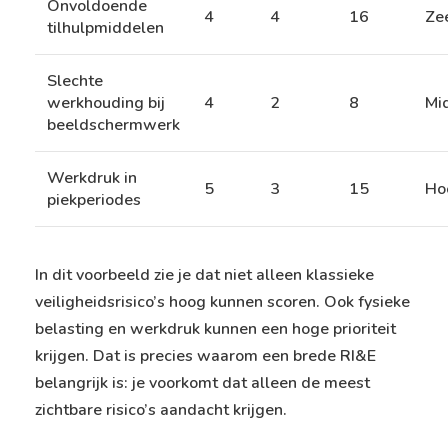
Onvoldoende
4
4
16
Ze
tilhulpmiddelen
Slechte
werkhouding bij
4
2
8
Mi
beeldschermwerk
Werkdruk in
5
3
15
Ho
piekperiodes
In dit voorbeeld zie je dat niet alleen klassieke
veiligheidsrisico’s hoog kunnen scoren. Ook fysieke
belasting en werkdruk kunnen een hoge prioriteit
krijgen. Dat is precies waarom een brede RI&E
belangrijk is: je voorkomt dat alleen de meest
zichtbare risico’s aandacht krijgen.