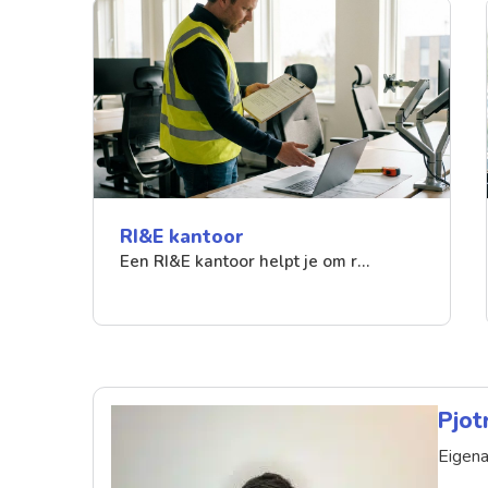
RI&E kantoor
Een RI&E kantoor helpt je om r…
Pjot
Eigena