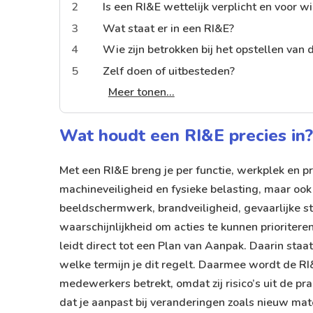
2
Is een RI&E wettelijk verplicht en voor w
3
Wat staat er in een RI&E?
4
Wie zijn betrokken bij het opstellen van 
5
Zelf doen of uitbesteden?
Meer tonen...
Wat houdt een RI&E precies in?
Met een RI&E breng je per functie, werkplek en proc
machineveiligheid en fysieke belasting, maar ook
beeldschermwerk, brandveiligheid, gevaarlijke st
waarschijnlijkheid om acties te kunnen prioriteren
leidt direct tot een Plan van Aanpak. Daarin sta
welke termijn je dit regelt. Daarmee wordt de RI&
medewerkers betrekt, omdat zij risico’s uit de p
dat je aanpast bij veranderingen zoals nieuw mat