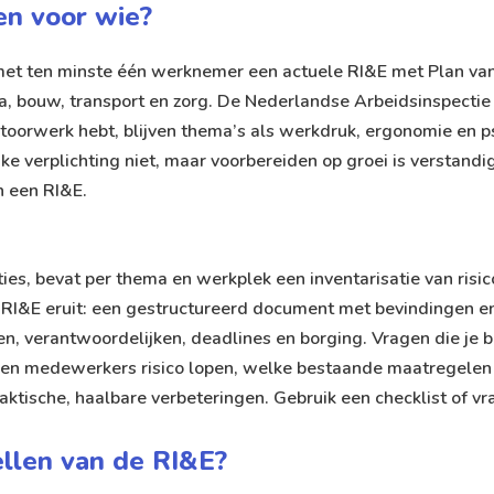
 en voor wie?
et ten minste één werknemer een actuele RI&E met Plan van
eca, bouw, transport en zorg. De Nederlandse Arbeidsinspectie
toorwerk hebt, blijven thema’s als werkdruk, ergonomie en p
 verplichting niet, maar voorbereiden op groei is verstandig.
n een RI&E
.
ties, bevat per thema en werkplek een inventarisatie van ris
en RI&E eruit: een gestructureerd document met bevindingen e
, verantwoordelijken, deadlines en borging. Vragen die je b
pen medewerkers risico lopen, welke bestaande maatregelen
 praktische, haalbare verbeteringen. Gebruik een checklist of
ellen van de RI&E?