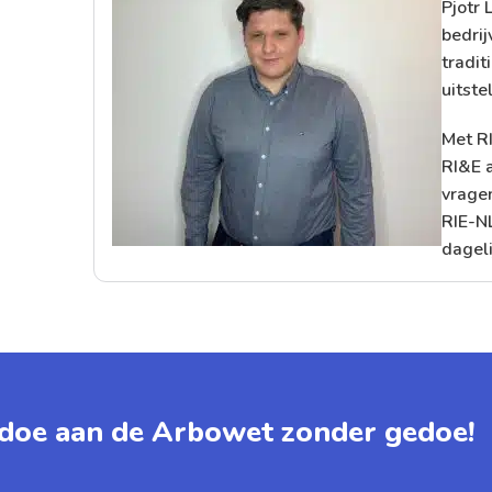
Pjotr 
bedrij
tradit
uitste
Met RI
RI&E a
vragen
RIE-N
dageli
doe aan de Arbowet zonder gedoe!