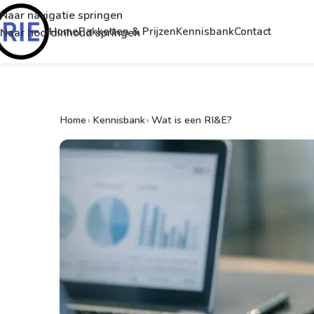
Naar navigatie springen
Home
Pakketten & Prijzen
Kennisbank
Contact
Naar hoofdinhoud springen
Home
›
Kennisbank
›
Wat is een RI&E?