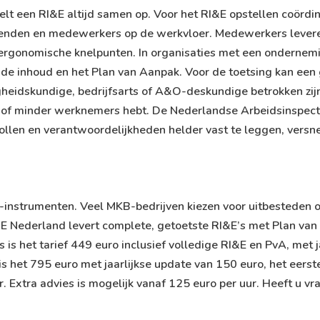
elt een RI&E altijd samen op. Voor het
RI&E opstellen
coördin
nden en medewerkers op de werkvloer. Medewerkers leveren 
 ergonomische knelpunten. In organisaties met een ondernem
de inhoud en het Plan van Aanpak. Voor de toetsing kan een 
heidskundige, bedrijfsarts of A&O-deskundige betrokken zijn. T
 of minder werknemers hebt. De Nederlandse Arbeidsinspectie
len en verantwoordelijkheden helder vast te leggen, versnelt
-instrumenten
. Veel MKB-bedrijven kiezen voor uitbesteden o
RIE Nederland levert complete, getoetste RI&E’s met Plan va
is het tarief 449 euro inclusief volledige RI&E en PvA, met j
s het 795 euro met jaarlijkse update van 150 euro, het eerste 
 Extra advies is mogelijk vanaf 125 euro per uur. Heeft u
vr