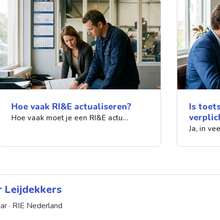
Hoe vaak RI&E actualiseren?
Is toet
verplic
Hoe vaak moet je een RI&E actu…
Ja, in ve
r Leijdekkers
ar ·
RIE Nederland