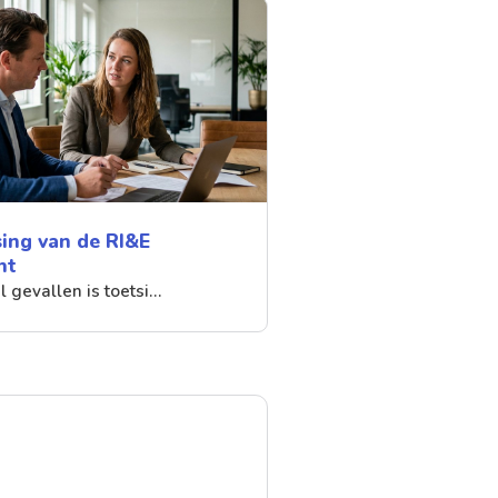
sing van de RI&E
ht
el gevallen is toetsi…