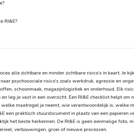
ie?
de RI&E?
es alle zichtbare en minder zichtbare risico’s in kaart. Je kijk
 naar psychosociale risico’s zoals werkdruk, agressie en on
offen, schoonmaak, magazijnlogistiek en onderhoud. Elk risic
 en leg je vast in een overzicht. Een
RI&E checklist
helpt om n
at welke maatregel je neemt, wie verantwoordelijk is, welke m
E een praktisch stuurdocument in plaats van een papieren verp
raktijk het beste herkennen. De RI&E is geen eenmalige foto
erieel, verbouwingen, groei of nieuwe processen.